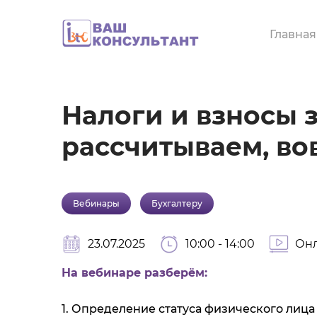
Перейти
к
Главная
основному
содержанию
Налоги и взносы 
рассчитываем, во
Вебинары
Бухгалтеру
23.07.2025
10:00 - 14:00
Онл
На вебинаре разберём:
1. Определение статуса физического лиц