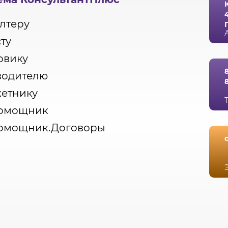
лтеру
ту
овику
водителю
етнику
омощник
омощник.Договоры