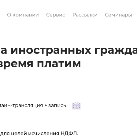
О компании
Сервис
Рассылки
Семинары
за иностранных гражд
время платим
айн-трансляция + запись
а для целей исчисления НДФЛ: