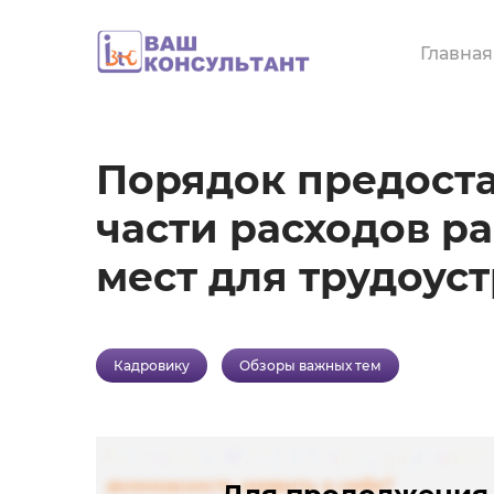
Перейти
к
Главная
основному
содержанию
Порядок предоста
части расходов р
мест для трудоус
Кадровику
Обзоры важных тем