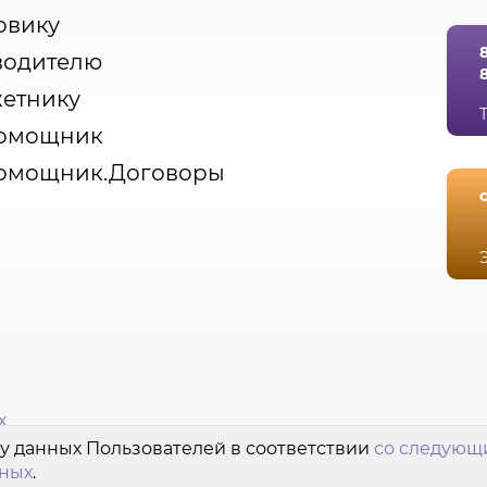
овику
водителю
етнику
омощник
омощник.Договоры
х
у данных Пользователей в соответствии
со следующ
нных
.