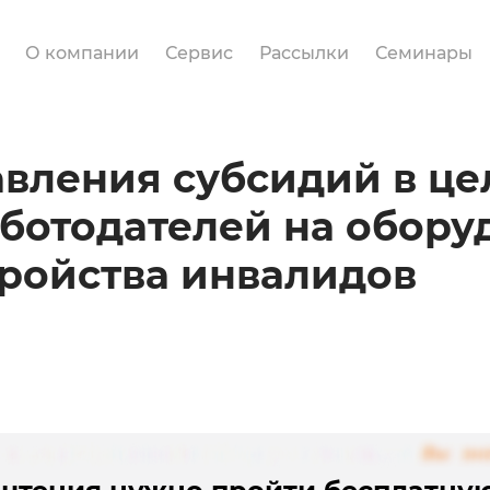
О компании
Сервис
Рассылки
Семинары
вления субсидий в ц
аботодателей на обору
тройства инвалидов