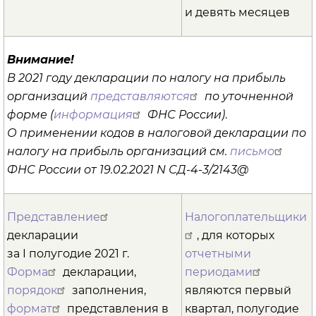
и девять месяцев
Внимание!
В 2021 году декларации по налогу на прибыль
организаций
представляются
по уточненной
форме (
информация
ФНС России)
.
О применении кодов в налоговой декларации по
налогу на прибыль организаций см.
письмо
ФНС России от 19.02.2021 N СД-4-3/2143@
Представление
Налогоплательщики
декларации
, для которых
за I полугодие 2021 г.
отчетными
Форма
декларации,
периодами
порядок
заполнения,
являются первый
формат
представления в
квартал, полугодие