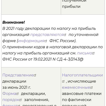
полученной
прибыли
Внимание!
В 2021 году декларации по налогу на прибыль
организаций
представляются
по уточненной
форме (
информация
ФНС России)
.
О применении кодов в налоговой декларации по
налогу на прибыль организаций см.
письмо
ФНС России от 19.02.2021 N СД-4-3/2143@
Представление
Налогоплательщики
декларации
, исчисляющие
за июнь 2021 г.
ежемесячные
Форма
декларации,
авансовые платежи
порядок
заполнения,
по фактически
формат
представления в
полученной