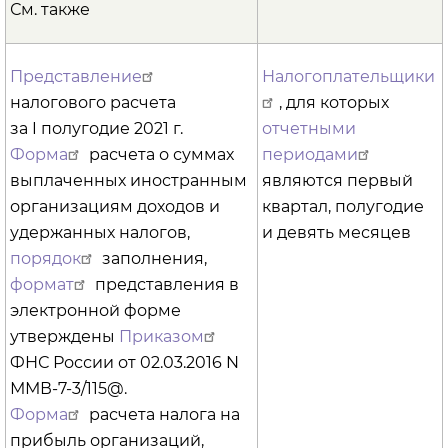
См. также
Представление
Налогоплательщики
налогового расчета
, для которых
за I полугодие 2021 г.
отчетными
Форма
расчета о суммах
периодами
выплаченных иностранным
являются первый
организациям доходов и
квартал, полугодие
удержанных налогов,
и девять месяцев
порядок
заполнения,
формат
представления в
электронной форме
утверждены
Приказом
ФНС России от 02.03.2016 N
ММВ-7-3/115@.
Форма
расчета налога на
прибыль организаций,