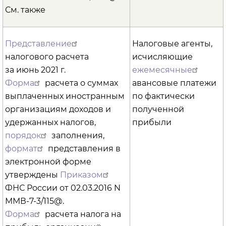
См. также
Представление
Налоговые агенты,
налогового расчета
исчисляющие
за июнь 2021 г.
ежемесячные
Форма
расчета о суммах
авансовые платежи
выплаченных иностранным
по фактически
организациям доходов и
полученной
удержанных налогов,
прибыли
порядок
заполнения,
формат
представления в
электронной форме
утверждены
Приказом
ФНС России от 02.03.2016 N
ММВ-7-3/115@.
Форма
расчета налога на