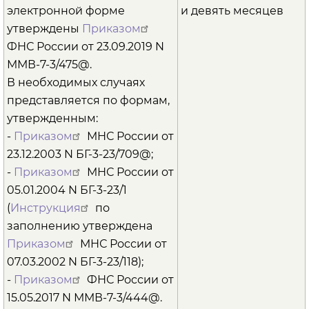
электронной форме
и девять месяцев
утверждены
Приказом
ФНС России от 23.09.2019 N
ММВ-7-3/475@.
В необходимых случаях
представляется по формам,
утвержденным:
-
Приказом
МНС России от
23.12.2003 N БГ-3-23/709@;
-
Приказом
МНС России от
05.01.2004 N БГ-3-23/1
(
Инструкция
по
заполнению утверждена
Приказом
МНС России от
07.03.2002 N БГ-3-23/118);
-
Приказом
ФНС России от
15.05.2017 N ММВ-7-3/444@.