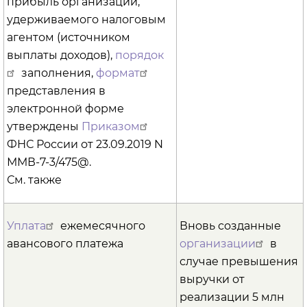
прибыль организаций,
удерживаемого налоговым
агентом (источником
выплаты доходов),
порядок
заполнения,
формат
представления в
электронной форме
утверждены
Приказом
ФНС России от 23.09.2019 N
ММВ-7-3/475@.
См. также
Уплата
ежемесячного
Вновь созданные
авансового платежа
организации
в
случае превышения
выручки от
реализации 5 млн