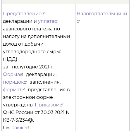
Представление
Налогоплательщики
декларации и
уплата
авансового платежа по
налогу на дополнительный
доход от добычи
углеводородного сырья
(НДД)
за I полугодие 2021 г.
Форма
декларации,
порядок
заполнения,
формат
представления в
электронной форме
утверждены
Приказом
ФНС России от 30.03.2021 N
КВ-7-3/234@.
См.
также