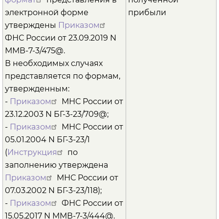
электронной форме
прибыли
утверждены
Приказом
ФНС России от 23.09.2019 N
ММВ-7-3/475@.
В необходимых случаях
представляется по формам,
утвержденным:
-
Приказом
МНС России от
23.12.2003 N БГ-3-23/709@;
-
Приказом
МНС России от
05.01.2004 N БГ-3-23/1
(
Инструкция
по
заполнению утверждена
Приказом
МНС России от
07.03.2002 N БГ-3-23/118);
-
Приказом
ФНС России от
15.05.2017 N ММВ-7-3/444@.