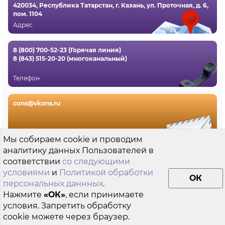
420034, Республика Татарстан, г. Казань, ул. Проточная, д. 6,
пом. 1104
Адрес
8 (800) 700-52-23 (Горячая линия)
8 (843) 515-20-20 (многоканальный)
Телефон
cons@vkons.ru
Электронная почта
Мы собираем cookie и проводим
аналитику данных Пользователей в
Пользовательское соглашение
соответствии
со следующими
условиями
и
Политикой обработки
Согласие на обработку файлов cookie
ОК
персональных даннных
.
Нажмите
«ОК»
, если принимаете
Политика обработки персональных данных
условия. Запретить обработку
cookie можете через браузер.