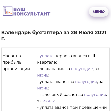
Перейти
к
МЕНЮ
основному
содержанию
Календарь бухгалтера за 28 Июля 2021
г.
Налог на
-
уплата
первого аванса в III
прибыль
квартале;
организаций
- декларация за
полугодие
, за
июнь
;
- уплата аванса за
полугодие
, за
июнь
;
- налоговый расчет за
полугодие
,
за
июнь
;
- уплата аванса при превышении